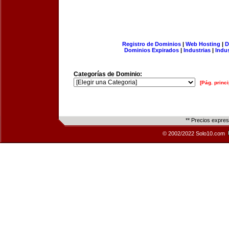
Registro de Dominios
|
Web Hosting
|
D
Dominios Expirados
|
Industrias
|
Indu
Categorías de Dominio:
[Pág. princi
** Precios expre
© 2002/2022 Solo10.com