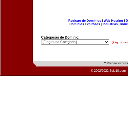
Registro de Dominios
|
Web Hosting
|
D
Dominios Expirados
|
Industrias
|
Indu
Categorías de Dominio:
[Pág. princi
** Precios expre
© 2002/2022 Solo10.com