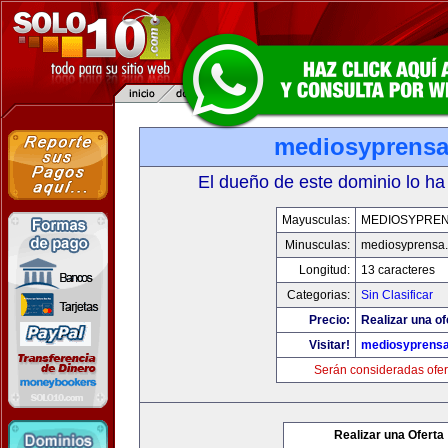
mediosyprens
El dueño de este dominio lo ha
Mayusculas:
MEDIOSYPRE
Minusculas:
mediosyprensa
Longitud:
13 caracteres
Categorias:
Sin Clasificar
Precio:
Realizar una of
Visitar!
mediosyprens
Serán consideradas ofer
Realizar una Oferta