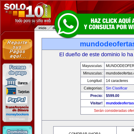
mundodeoferta
El dueño de este dominio lo ha
Mayusculas:
MUNDODEOFER
Minusculas:
mundodeofertas
Longitud:
14 caracteres
Categorias:
Sin Clasificar
Precio:
$599.00
Visitar!
mundodeoferta
Serán consideradas ofer
R