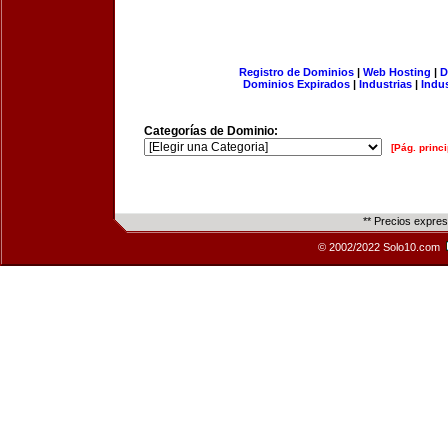
Registro de Dominios
|
Web Hosting
|
D
Dominios Expirados
|
Industrias
|
Indu
Categorías de Dominio:
[Pág. princi
** Precios expre
© 2002/2022 Solo10.com