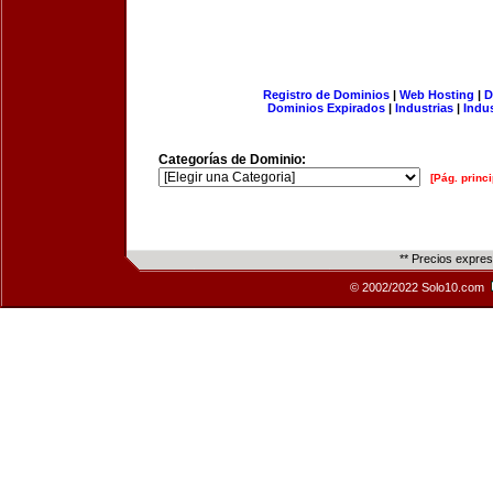
Registro de Dominios
|
Web Hosting
|
D
Dominios Expirados
|
Industrias
|
Indu
Categorías de Dominio:
[Pág. princi
** Precios expre
© 2002/2022 Solo10.com