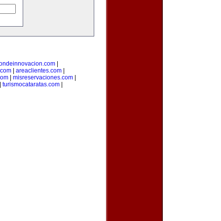
iondeinnovacion.com
|
.com
|
areaclientes.com
|
com
|
misreservaciones.com
|
|
turismocataratas.com
|