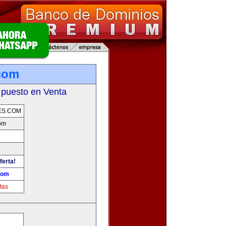
.com
 puesto en Venta
ES.COM
com
ferta!
com
tas