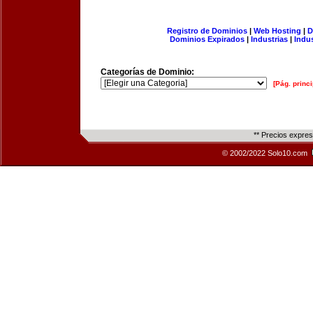
Registro de Dominios
|
Web Hosting
|
D
Dominios Expirados
|
Industrias
|
Indu
Categorías de Dominio:
[Pág. princi
** Precios expre
© 2002/2022 Solo10.com