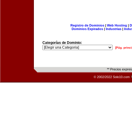
Registro de Dominios
|
Web Hosting
|
D
Dominios Expirados
|
Industrias
|
Indu
Categorías de Dominio:
[Pág. princi
** Precios expre
© 2002/2022 Solo10.com