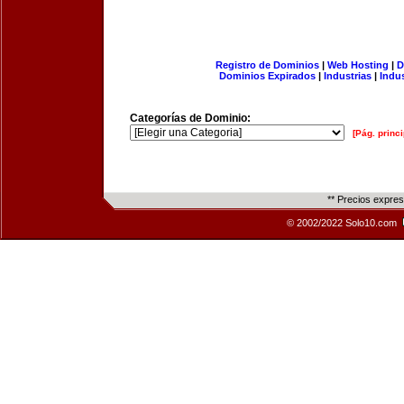
Registro de Dominios
|
Web Hosting
|
D
Dominios Expirados
|
Industrias
|
Indu
Categorías de Dominio:
[Pág. princi
** Precios expre
© 2002/2022 Solo10.com