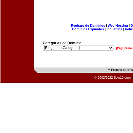
Registro de Dominios
|
Web Hosting
|
D
Dominios Expirados
|
Industrias
|
Indu
Categorías de Dominio:
[Pág. princi
** Precios expre
© 2002/2022 Solo10.com