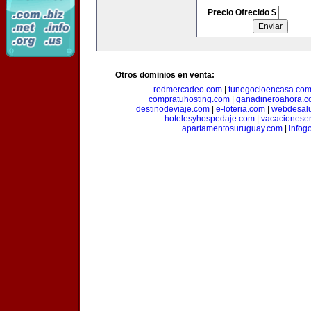
Precio Ofrecido $
Otros dominios en venta:
redmercadeo.com
|
tunegocioencasa.co
compratuhosting.com
|
ganadineroahora.c
destinodeviaje.com
|
e-loteria.com
|
webdesal
hotelesyhospedaje.com
|
vacacionese
apartamentosuruguay.com
|
infog