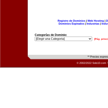
Registro de Dominios
|
Web Hosting
|
D
Dominios Expirados
|
Industrias
|
Indu
Categorías de Dominio:
[Pág. princi
** Precios expre
© 2002/2022 Solo10.com