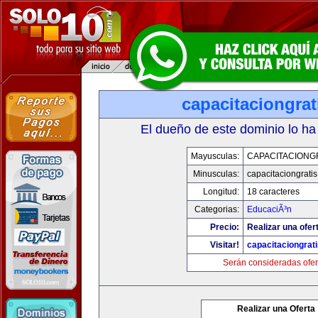
capacitaciongra
El dueño de este dominio lo ha
Mayusculas:
CAPACITACIONG
Minusculas:
capacitaciongrati
Longitud:
18 caracteres
Categorias:
EducaciÃ³n
Precio:
Realizar una ofer
Visitar!
capacitaciongrat
Serán consideradas ofer
Realizar una Oferta