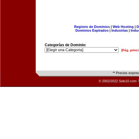
Registro de Dominios
|
Web Hosting
|
D
Dominios Expirados
|
Industrias
|
Indu
Categorías de Dominio:
[Pág. princi
** Precios expre
© 2002/2022 Solo10.com