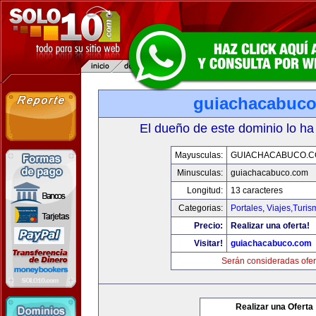
guiachacabuc
El dueño de este dominio lo ha
Mayusculas:
GUIACHACABUCO.
Minusculas:
guiachacabuco.com
Longitud:
13 caracteres
Categorias:
Portales
,
Viajes,Turi
Precio:
Realizar una oferta!
Visitar!
guiachacabuco.com
Serán consideradas ofer
Realizar una Oferta