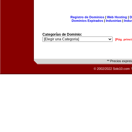
Registro de Dominios
|
Web Hosting
|
D
Dominios Expirados
|
Industrias
|
Indu
Categorías de Dominio:
[Pág. princi
** Precios expre
© 2002/2022 Solo10.com