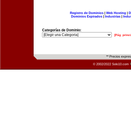
Registro de Dominios
|
Web Hosting
|
D
Dominios Expirados
|
Industrias
|
Indu
Categorías de Dominio:
[Pág. princi
** Precios expre
© 2002/2022 Solo10.com