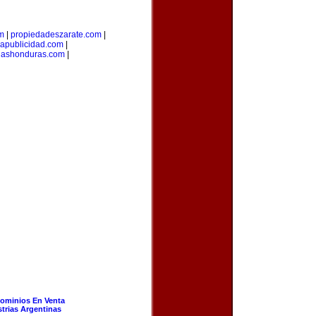
om
|
propiedadeszarate.com
|
iapublicidad.com
|
riashonduras.com
|
ominios En Venta
strias Argentinas