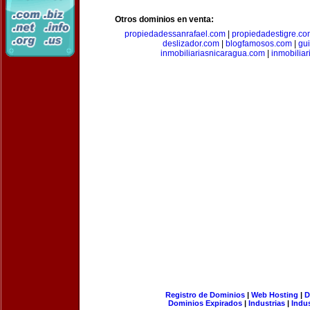
Otros dominios en venta:
propiedadessanrafael.com
|
propiedadestigre.c
deslizador.com
|
blogfamosos.com
|
gu
inmobiliariasnicaragua.com
|
inmobilia
Registro de Dominios
|
Web Hosting
|
D
Dominios Expirados
|
Industrias
|
Indu