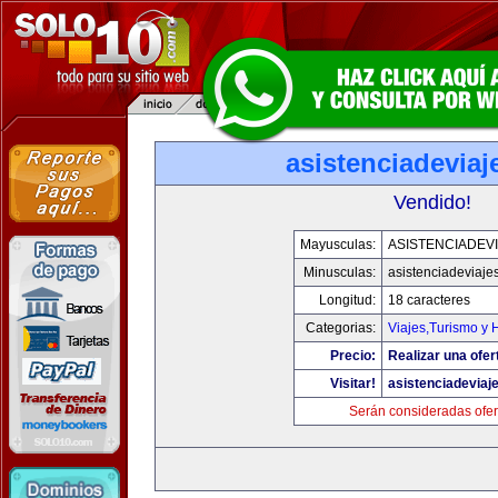
asistenciadevia
Vendido!
Mayusculas:
ASISTENCIADEV
Minusculas:
asistenciadeviaje
Longitud:
18 caracteres
Categorias:
Viajes,Turismo y
Precio:
Realizar una ofer
Visitar!
asistenciadeviaj
Serán consideradas ofer