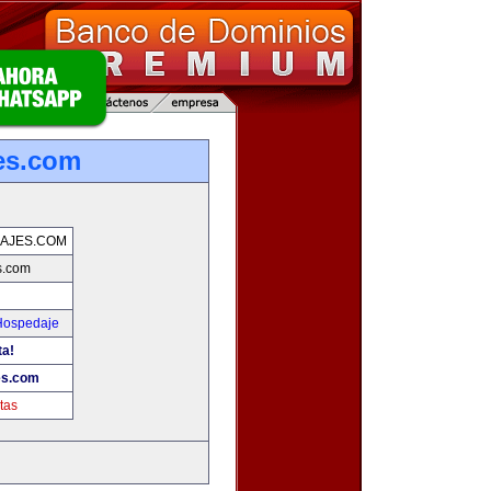
jes.com
IAJES.COM
s.com
 Hospedaje
ta!
es.com
tas