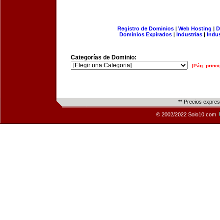
Registro de Dominios
|
Web Hosting
|
D
Dominios Expirados
|
Industrias
|
Indu
Categorías de Dominio:
[Pág. princi
** Precios expre
© 2002/2022 Solo10.com