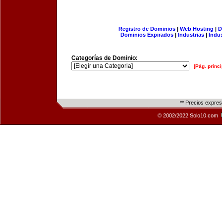
Registro de Dominios
|
Web Hosting
|
D
Dominios Expirados
|
Industrias
|
Indu
Categorías de Dominio:
[Pág. princi
** Precios expre
© 2002/2022 Solo10.com