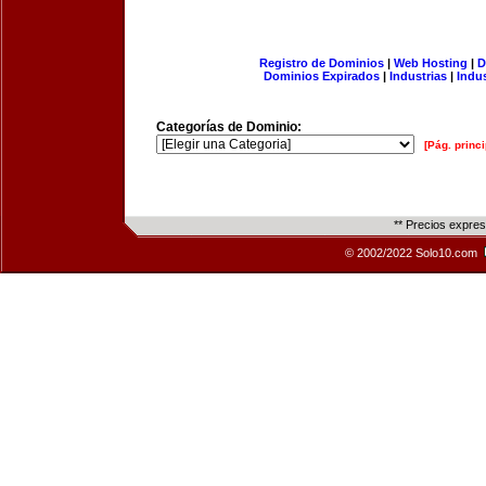
Registro de Dominios
|
Web Hosting
|
D
Dominios Expirados
|
Industrias
|
Indu
Categorías de Dominio:
[Pág. princi
** Precios expre
© 2002/2022 Solo10.com