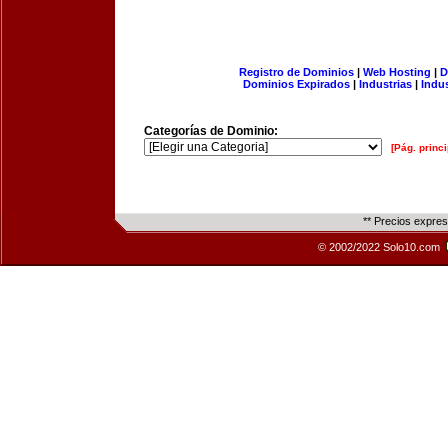
Registro de Dominios
|
Web Hosting
|
D
Dominios Expirados
|
Industrias
|
Indu
Categorías de Dominio:
[Pág. princi
** Precios expre
© 2002/2022 Solo10.com