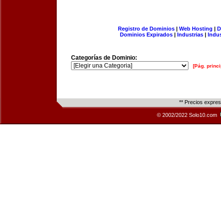
Registro de Dominios
|
Web Hosting
|
D
Dominios Expirados
|
Industrias
|
Indu
Categorías de Dominio:
[Pág. princi
** Precios expre
© 2002/2022 Solo10.com