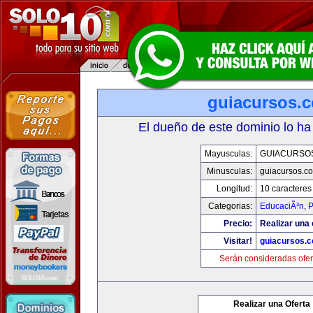
guiacursos.
El dueño de este dominio lo ha
Mayusculas:
GUIACURSO
Minusculas:
guiacursos.c
Longitud:
10 caracteres
Categorias:
EducaciÃ³n
,
P
Precio:
Realizar una 
Visitar!
guiacursos.
Serán consideradas ofer
Realizar una Oferta