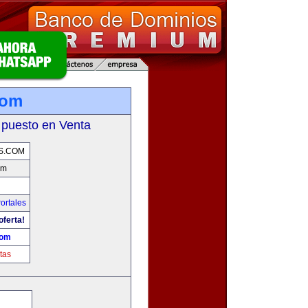
com
 puesto en Venta
S.COM
om
ortales
oferta!
com
tas