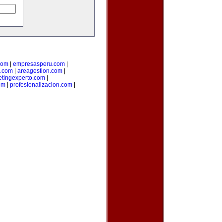
com
|
empresasperu.com
|
.com
|
areagestion.com
|
tingexperto.com
|
om
|
profesionalizacion.com
|