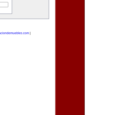
caciondemuebles.com
|