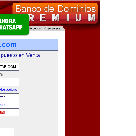
r.com
 puesto en Venta
UTAR.COM
om
 Hospedaje
ta!
.com
tas