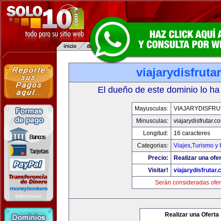
viajarydisfruta
El dueño de este dominio lo ha
Mayusculas:
VIAJARYDISFR
Minusculas:
viajarydisfrutar.c
Longitud:
16 caracteres
Categorias:
Viajes,Turismo y
Precio:
Realizar una ofer
Visitar!
viajarydisfrutar
Serán consideradas ofer
Realizar una Oferta