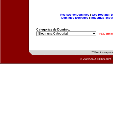
Registro de Dominios
|
Web Hosting
|
D
Dominios Expirados
|
Industrias
|
Indu
Categorías de Dominio:
[Pág. princi
** Precios expre
© 2002/2022 Solo10.com