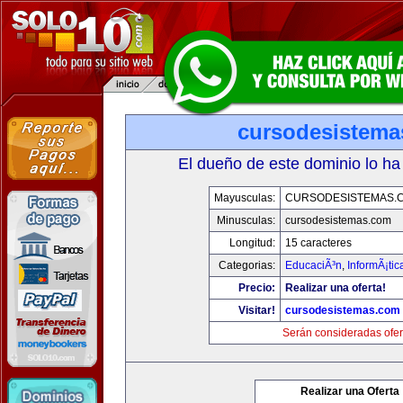
cursodesistem
El dueño de este dominio lo ha
Mayusculas:
CURSODESISTEMAS.
Minusculas:
cursodesistemas.com
Longitud:
15 caracteres
Categorias:
EducaciÃ³n
,
InformÃ¡ti
Precio:
Realizar una oferta!
Visitar!
cursodesistemas.com
Serán consideradas ofer
Realizar una Oferta