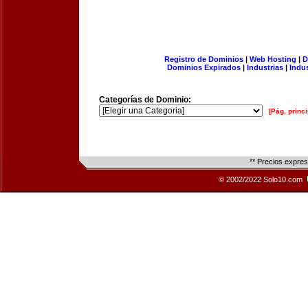
Registro de Dominios
|
Web Hosting
|
D
Dominios Expirados
|
Industrias
|
Indu
Categorías de Dominio:
[Pág. princi
** Precios expre
© 2002/2022 Solo10.com