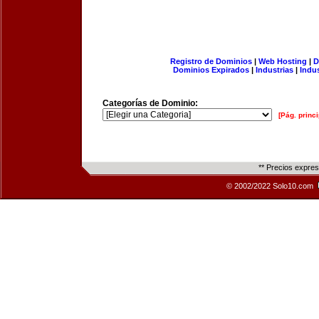
Registro de Dominios
|
Web Hosting
|
D
Dominios Expirados
|
Industrias
|
Indu
Categorías de Dominio:
[Pág. princi
** Precios expre
© 2002/2022 Solo10.com