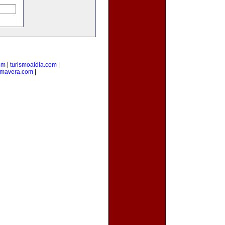
om
|
turismoaldia.com
|
rimavera.com
|