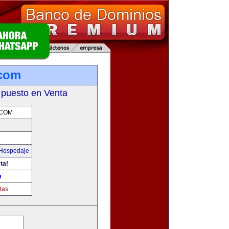
.com
 puesto en Venta
.COM
 Hospedaje
ta!
m
tas