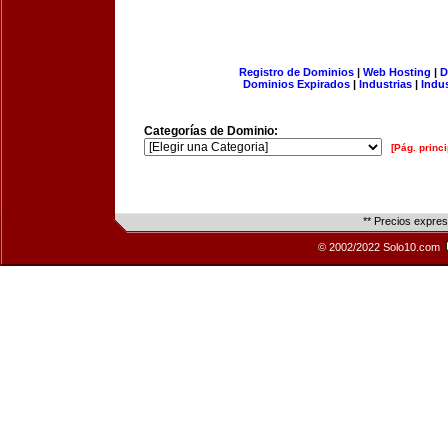
Registro de Dominios
|
Web Hosting
|
D
Dominios Expirados
|
Industrias
|
Indu
Categorías de Dominio:
[Pág. princi
** Precios expre
© 2002/2022 Solo10.com