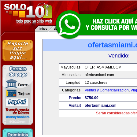
ofertasmiami
Vendido!
Mayusculas:
OFERTASMIAMI.COM
Minusculas:
ofertasmiami.com
Longitud:
12 caracteres
Categorias:
Ventas y Comercializacion
,
Via
Precio:
$750.00
Visitar!
ofertasmiami.com
Serán consideradas ofer