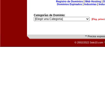
Registro de Dominios
|
Web Hosting
|
D
Dominios Expirados
|
Industrias
|
Indu
Categorías de Dominio:
[Pág. princi
** Precios expre
© 2002/2022 Solo10.com