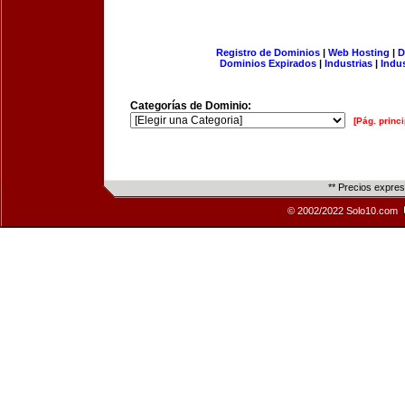
Registro de Dominios
|
Web Hosting
|
D
Dominios Expirados
|
Industrias
|
Indu
Categorías de Dominio:
[Pág. princi
** Precios expre
© 2002/2022 Solo10.com