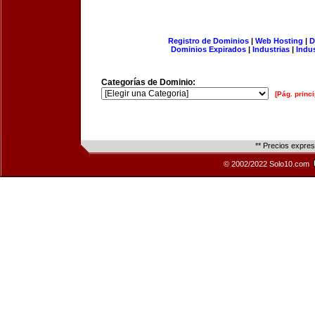
Registro de Dominios
|
Web Hosting
|
D
Dominios Expirados
|
Industrias
|
Indu
Categorías de Dominio:
[Pág. princi
** Precios expre
© 2002/2022 Solo10.com