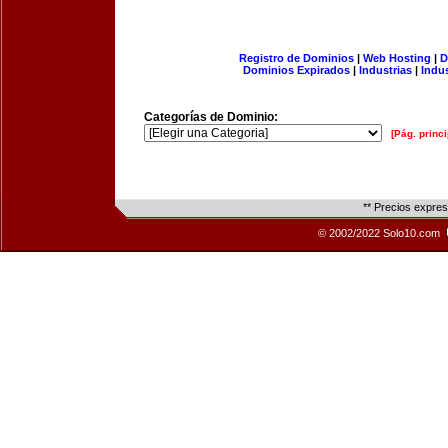
Registro de Dominios
|
Web Hosting
|
D
Dominios Expirados
|
Industrias
|
Indu
Categorías de Dominio:
[Pág. princi
** Precios expre
© 2002/2022 Solo10.com