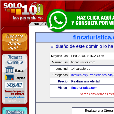
fincaturistica
El dueño de este dominio lo ha
Mayusculas:
FINCATURISTICA.COM
Minusculas:
fincaturistica.com
Longitud:
14 caracteres
Categorias:
Inmuebles y Propiedades
,
Via
Precio:
Realizar una oferta!
Visitar!
fincaturistica.com
Serán consideradas ofer
Realizar una Oferta