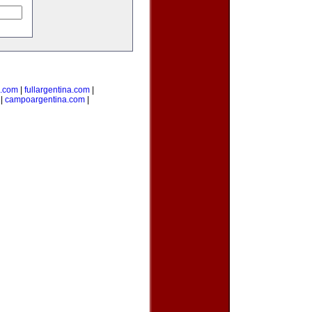
s.com
|
fullargentina.com
|
|
campoargentina.com
|