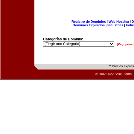
Registro de Dominios
|
Web Hosting
|
D
Dominios Expirados
|
Industrias
|
Indu
Categorías de Dominio:
[Pág. princi
** Precios expre
© 2002/2022 Solo10.com