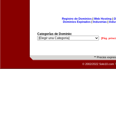
Registro de Dominios
|
Web Hosting
|
D
Dominios Expirados
|
Industrias
|
Indu
Categorías de Dominio:
[Pág. princi
** Precios expre
© 2002/2022 Solo10.com