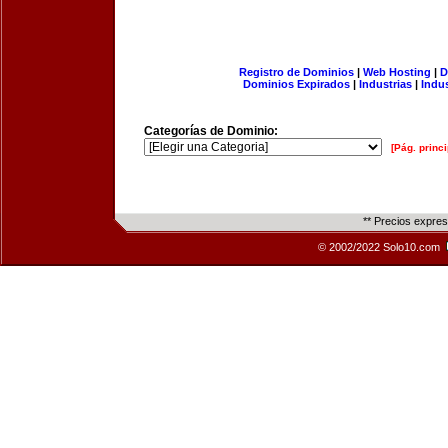
Registro de Dominios
|
Web Hosting
|
D
Dominios Expirados
|
Industrias
|
Indu
Categorías de Dominio:
[Pág. princi
** Precios expre
© 2002/2022 Solo10.com