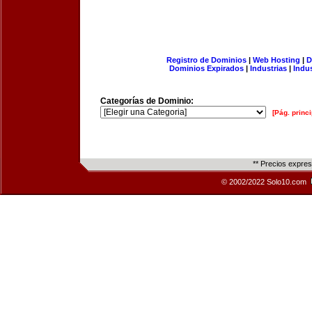
Registro de Dominios
|
Web Hosting
|
D
Dominios Expirados
|
Industrias
|
Indu
Categorías de Dominio:
[Pág. princi
** Precios expre
© 2002/2022 Solo10.com