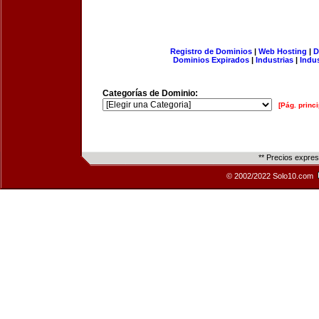
Registro de Dominios
|
Web Hosting
|
D
Dominios Expirados
|
Industrias
|
Indu
Categorías de Dominio:
[Pág. princi
** Precios expre
© 2002/2022 Solo10.com