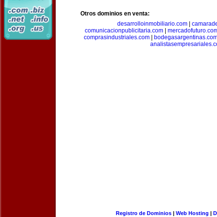
Otros dominios en venta:
desarrolloinmobiliario.com
|
camarade
comunicacionpublicitaria.com
|
mercadofuturo.co
comprasindustriales.com
|
bodegasargentinas.co
analistasempresariales.
Registro de Dominios
|
Web Hosting
|
D