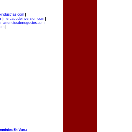
industrias.com
|
m
|
mercadodeinversion.com
|
m
|
anunciosdenegocios.com
|
com
|
ominios En Venta