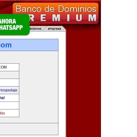
.com
.COM
 Hospedaje
ta!
m
tas