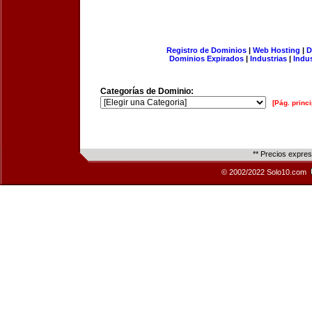
Registro de Dominios
|
Web Hosting
|
D
Dominios Expirados
|
Industrias
|
Indu
Categorías de Dominio:
[Pág. princi
** Precios expre
© 2002/2022 Solo10.com