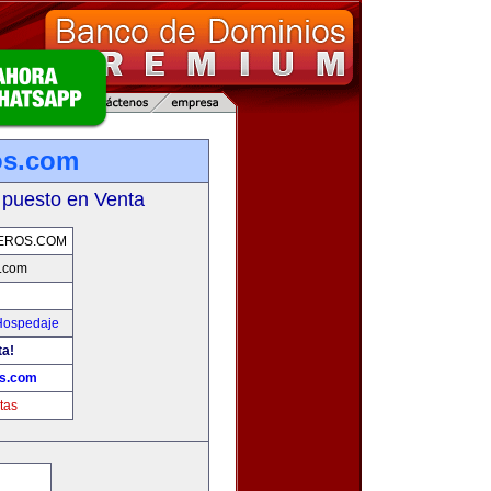
ros.com
 puesto en Venta
JEROS.COM
s.com
 Hospedaje
ta!
os.com
tas