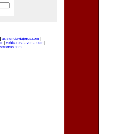
|
asistenciaviajeros.com
|
om
|
vehiculosalaventa.com
|
asmarcas.com
|