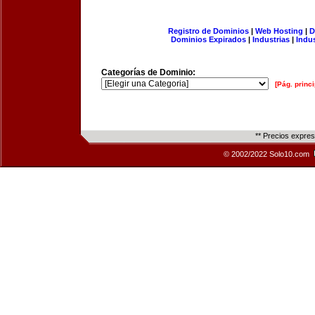
Registro de Dominios
|
Web Hosting
|
D
Dominios Expirados
|
Industrias
|
Indu
Categorías de Dominio:
[Pág. princi
** Precios expre
© 2002/2022 Solo10.com