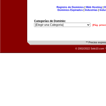
Registro de Dominios
|
Web Hosting
|
D
Dominios Expirados
|
Industrias
|
Indu
Categorías de Dominio:
[Pág. princi
** Precios expre
© 2002/2022 Solo10.com