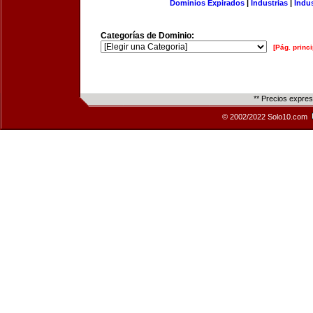
Dominios Expirados
|
Industrias
|
Indu
Categorías de Dominio:
[Pág. princi
** Precios expre
© 2002/2022 Solo10.com