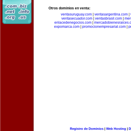
Otros dominios en venta:
ventasuruguay.com
|
ventasargentina.com
|
ventasecuador.com
|
ventasbrasil.com
|
mer
enlacedenegocios.com
|
mercadobienesraices.
expomarca.com
|
promocionempresarial.com
|
p
Registro de Dominios
|
Web Hosting
|
D