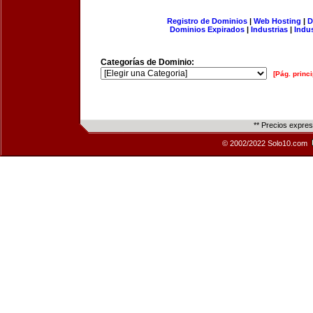
Registro de Dominios
|
Web Hosting
|
D
Dominios Expirados
|
Industrias
|
Indu
Categorías de Dominio:
[Pág. princi
** Precios expre
© 2002/2022 Solo10.com