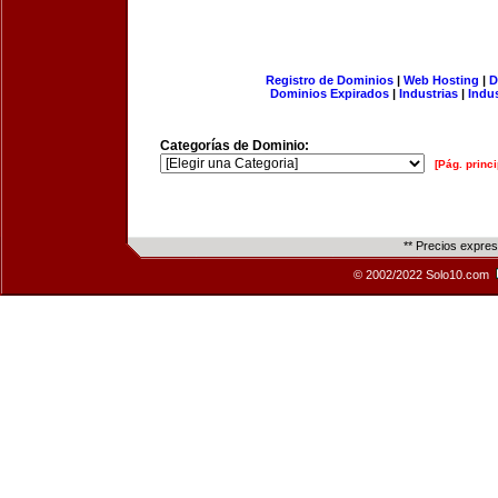
Registro de Dominios
|
Web Hosting
|
D
Dominios Expirados
|
Industrias
|
Indu
Categorías de Dominio:
[Pág. princi
** Precios expre
© 2002/2022 Solo10.com