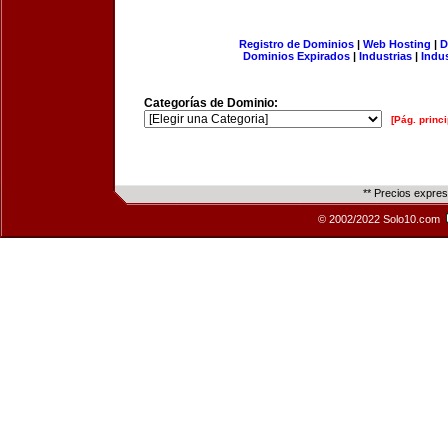
Registro de Dominios
|
Web Hosting
|
D
Dominios Expirados
|
Industrias
|
Indu
Categorías de Dominio:
[Pág. princi
** Precios expre
© 2002/2022 Solo10.com