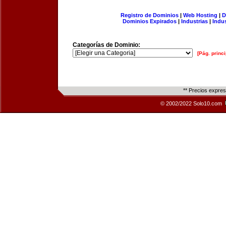
Registro de Dominios
|
Web Hosting
|
D
Dominios Expirados
|
Industrias
|
Indu
Categorías de Dominio:
[Pág. princi
** Precios expre
© 2002/2022 Solo10.com