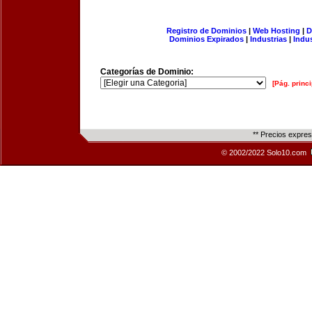
Registro de Dominios
|
Web Hosting
|
D
Dominios Expirados
|
Industrias
|
Indu
Categorías de Dominio:
[Pág. princi
** Precios expre
© 2002/2022 Solo10.com