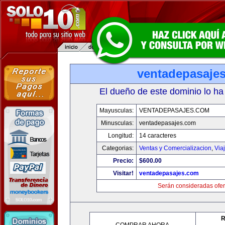
ventadepasaje
El dueño de este dominio lo ha
Mayusculas:
VENTADEPASAJES.COM
Minusculas:
ventadepasajes.com
Longitud:
14 caracteres
Categorias:
Ventas y Comercializacion
,
Via
Precio:
$600.00
Visitar!
ventadepasajes.com
Serán consideradas ofer
R